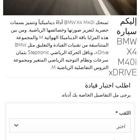
إليكم
تمنحك BMW X4 M40i أداءً ديناميكياً وتتميز بسمات
سيارة
حصرية لتعزيز صورتها وخصائصها الرياضية. ومن بين
هذه المزايا باقة الديناميكا الهوائية M والمجموعة
BMW
المتناسقة من تقنيات القيادة والتعليق مثل BMW
X4
xDrive، وناقل الحركة الرياضي Steptronic بثمان
M40i
سرعات ونظام التوجيه الرياضي المتغير ومجموعة
التروس التفاضلية الرياضية M.
xDRIVE
اطلب اختبار قيادة
يرجى مل التفاصيل الخاصة بك أدناه.
اللقب
*
اختر