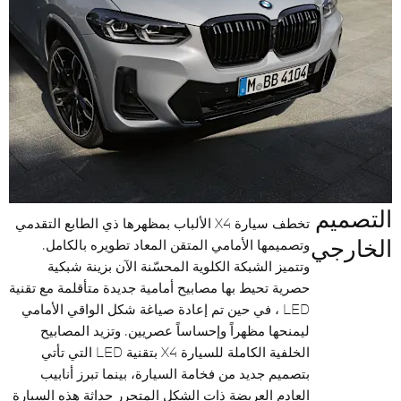
التصميم
تخطف سيارة X4 الألباب بمظهرها ذي الطابع التقدمي
الخارجي
وتصميمها الأمامي المتقن المعاد تطويره بالكامل.
وتتميز الشبكة الكلوية المحسّنة الآن بزينة شبكية
حصرية تحيط بها مصابيح أمامية جديدة متأقلمة مع تقنية
LED ، في حين تم إعادة صياغة شكل الواقي الأمامي
ليمنحها مظهراً وإحساساً عصريين. وتزيد المصابيح
الخلفية الكاملة للسيارة X4 بتقنية LED التي تأتي
بتصميم جديد من فخامة السيارة، بينما تبرز أنابيب
العادم العريضة ذات الشكل المتحرر حداثة هذه السيارة