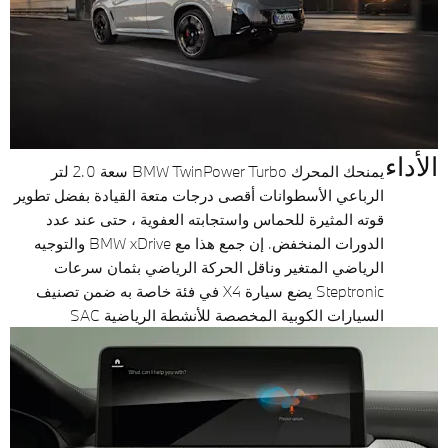
الأداء
يمنحك المحرك BMW TwinPower Turbo سعة 2.0 لتر
الرباعي الأسطوانات أقصى درجات متعة القيادة بفضل تطوير
قوته المثيرة للحماس واستجابته العفوية ، حتى عند عدد
الدورات المنخفض. إن جمع هذا مع BMW xDrive والتوجيه
الرياضي المتغير وناقل الحركة الرياضي بثمان سرعات
Steptronic يضع سيارة X4 في فئة خاصة به ضمن تصنيف
السيارات الكوبية المخصصة للأنشطة الرياضية SAC