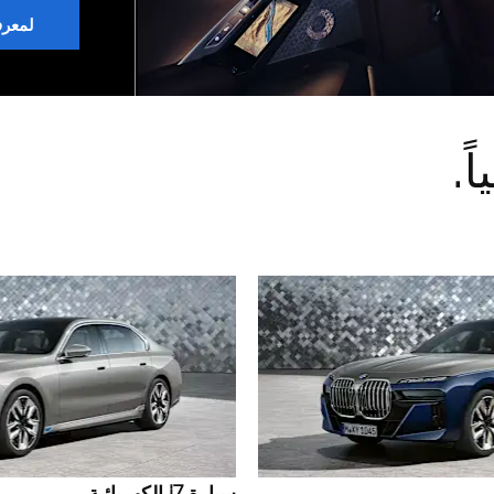
لمعرف
ً.
سيارة i7 الكهربائية