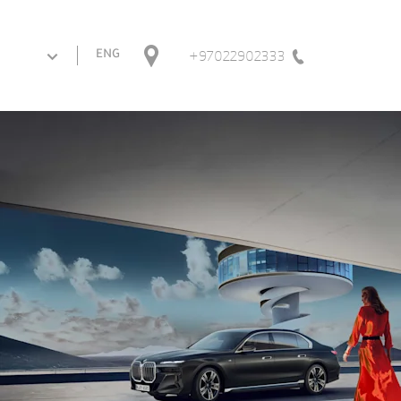
97022902333+
ENG