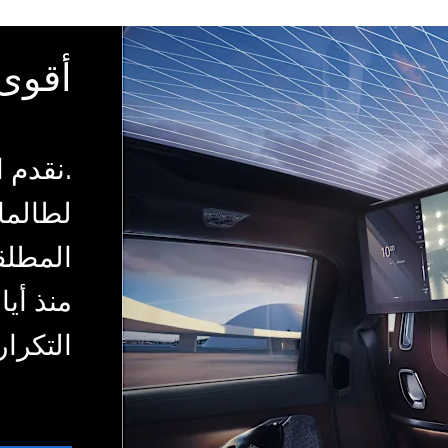
أقوى 
.نقدم ا
لطالما 
المطلقة
منذ أيا
التكرار