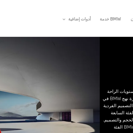
ن
BMW خدمة
أدوات إضافية
لأعلى مستويات الراحة
والحضور الواثق والأداء الفائق منذ إنتاج أولى سياراتها. وتمثل السيارة نهج BMW في
لتصميم الفردية
لفئة السابعة
لحجم والتصميم.
تقدم BMW مفهوماً جديداً للفخامة من خلال الطراز الجديد لسيارة BMW الفئة